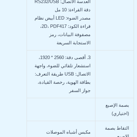
العدسة الاتصال: RS232/USB
دقة القراءة: 10 مل
مصدر الضوء: LED أبيض نظام
قراءة الكود: 2D، PDF417،
مصفوفة البيانات، رمز
الاستجابة السريعة
3. أقصى دقة: 2560 * 1920،
استشعار تلقائي للضوء، واجهة
الاتصال: USB طريقة التعرف:
بطاقة الهوية، رخصة القيادة،
جواز السفر
بصمة الإصبع
(اختياري)
التقاط بصمة
مكبس أشباه الموصلات
الإصبع