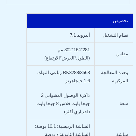
تخصيص
نظام التشغيل
أندرويد 7.1
281*164*302 مم
مقاس
(الطول*العرض*الارتفاع)
وحدة المعالجة
RK3288/3568 رباعي النواة،
المركزية
1.6 جيجاهرتز
ذاكرة الوصول العشوائي 2
سعة
جيجا بايت فلاش 8 جيجا بايت
(اختياري أكثر)
الشاشة الرئيسية: 10.1 بوصة؛
شاشة
الشاشة الثانوية: 7 بوصة