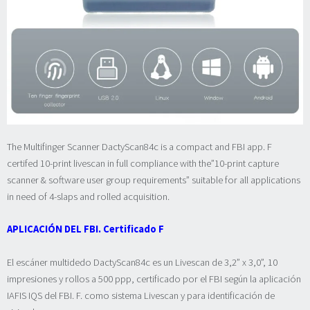
The Multifinger Scanner DactyScan84c is a compact and FBI app. F
certifed 10-print livescan in full compliance with the”10-print capture
scanner & software user group requirements” suitable for all applications
in need of 4-slaps and rolled acquisition.
APLICACIÓN DEL FBI. Certificado F
El escáner multidedo DactyScan84c es un Livescan de 3,2” x 3,0”, 10
impresiones y rollos a 500 ppp, certificado por el FBI según la aplicación
IAFIS IQS del FBI. F. como sistema Livescan y para identificación de