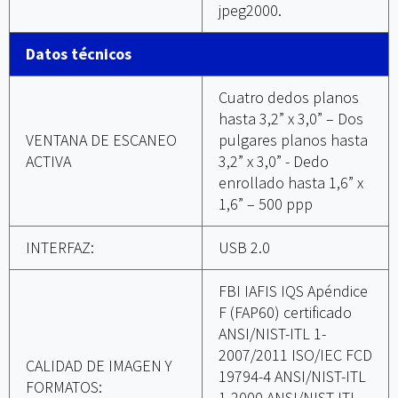
jpeg2000.
Datos técnicos
Cuatro dedos planos
hasta 3,2” x 3,0” – Dos
VENTANA DE ESCANEO
pulgares planos hasta
ACTIVA
3,2” x 3,0” - Dedo
enrollado hasta 1,6” x
1,6” – 500 ppp
INTERFAZ:
USB 2.0
FBI IAFIS IQS Apéndice
F (FAP60) certificado
ANSI/NIST-ITL 1-
2007/2011 ISO/IEC FCD
CALIDAD DE IMAGEN Y
19794-4 ANSI/NIST-ITL
FORMATOS:
1-2000 ANSI/NIST-ITL