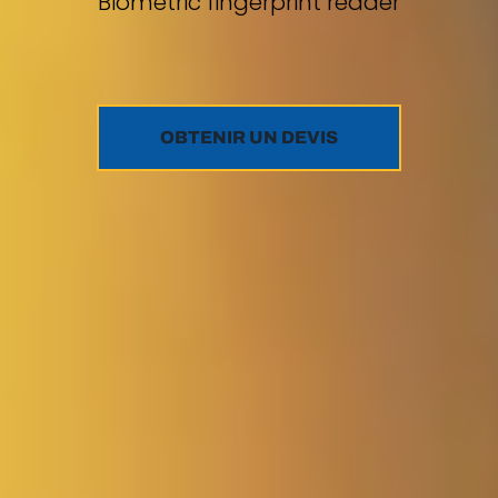
Biometric fingerprint reader
OBTENIR UN DEVIS