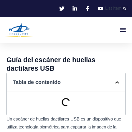
Ir
List Item
al
contenido
Identificació
Control De Entr
Oficina I
Guía del escáner de huellas
dactilares USB
Tabla de contenido
Un escáner de huellas dactilares USB es un dispositivo que
utiliza tecnología biométrica para capturar la imagen de la