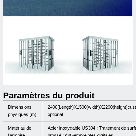
Paramètres du produit
Dimensions
2400(Length)X1500(width)X2200(height)cus
physiques (m)
optional
Matériau de
Acier inoxydable US304 ; Traitement de surf
l'armoire
brossé ; Anti-empreintes digitales