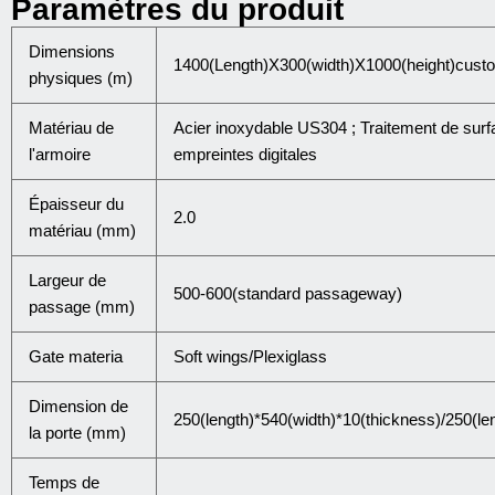
Paramètres du produit
Dimensions
1400(Length)X300(width)X1000(height)custo
physiques (m)
Matériau de
Acier inoxydable US304 ; Traitement de surfa
l'armoire
empreintes digitales
Épaisseur du
2.0
matériau (mm)
Largeur de
500-600(standard passageway)
passage (mm)
Gate materia
Soft wings/Plexiglass
Dimension de
250(length)*540(width)*10(thickness)/250(le
la porte (mm)
Temps de