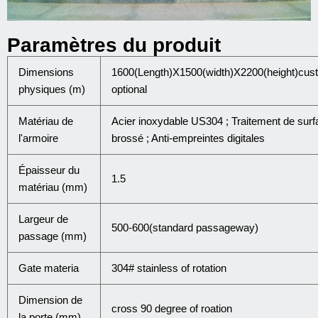
Paramètres du produit
Dimensions
1600(Length)X1500(width)X2200(height)cus
physiques (m)
optional
Matériau de
Acier inoxydable US304 ; Traitement de surf
l'armoire
brossé ; Anti-empreintes digitales
Épaisseur du
1.5
matériau (mm)
Largeur de
500-600(standard passageway)
passage (mm)
Gate materia
304# stainless of rotation
Dimension de
cross 90 degree of roation
la porte (mm)