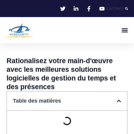
Aller
List Item
au
contenu
Identifie
Contrôle D'entr
Rationalisez votre main-d'œuvre
avec les meilleures solutions
logicielles de gestion du temps et
des présences
Table des matières