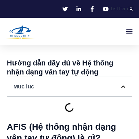
Bỏ
List Item
qua
nội
dung
Nhận Dạng Thông Minh
Smart Entrance C
Smart Offic
Giải Pháp
Hướng dẫn đầy đủ về Hệ thống
nhận dạng vân tay tự động
Mục lục
AFIS (Hệ thống nhận dạng
vân tay tự động) là gì?