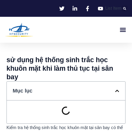
Bỏ
List Item
qua
nội
dung
Nhận Dạng Thông Minh
Smart Entrance C
Smart Offic
Giải Pháp
sử dụng hệ thống sinh trắc học
khuôn mặt khi làm thủ tục tại sân
bay
Mục lục
Kiểm tra hệ thống sinh trắc học khuôn mặt tại sân bay có thể