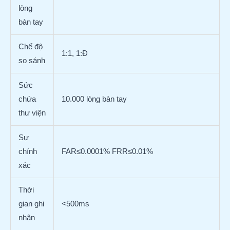
lòng
bàn tay
Chế độ
1:1, 1:Đ
so sánh
Sức
chứa
10.000 lòng bàn tay
thư viện
Sự
chính
FAR≤0.0001% FRR≤0.01%
xác
Thời
gian ghi
<500ms
nhận