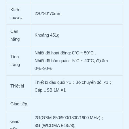
Kích
220*80*70mm
thước
Cân
Khoảng 451g
nặng
Nhiệt độ hoạt động: 0°C ~ 50°C，
Tình
Nhiệt độ bảo quản: -5°C ~ 40°C, độ ẩm
trạng
0%~90%
Thiết bị đầu cuối ×1；Bộ chuyển đổi ×1；
Thiết bị
Cáp USB 1M ×1
Giao tiếp
2G(GSM 850/900/1800/1900 MHz)；
Giao
3G (WCDMA B1/5/8);