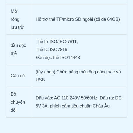
Mở
rộng
Hỗ trợ thẻ TF/micro SD ngoài (tối đa 64GB)
lưu trữ
Thẻ từ ISO/IEC-7811;
đầu đọc
Thẻ IC ISO7816
thẻ
Đầu đọc thẻ ISO14443
(tùy chọn) Chức năng mở rộng cổng sạc và
Căn cứ
USB
Bộ
Đầu vào: AC 110-240V 50/60Hz, Đầu ra: DC
chuyển
5V 3A, phích cắm tiêu chuẩn Châu Âu
đổi