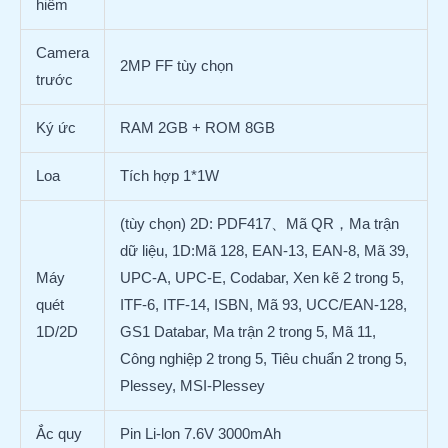
hiếm
Camera
2MP FF tùy chọn
trước
Ký ức
RAM 2GB + ROM 8GB
Loa
Tích hợp 1*1W
(tùy chọn) 2D: PDF417、Mã QR，Ma trận
dữ liệu, 1D:Mã 128, EAN-13, EAN-8, Mã 39,
Máy
UPC-A, UPC-E, Codabar, Xen kẽ 2 trong 5,
quét
ITF-6, ITF-14, ISBN, Mã 93, UCC/EAN-128,
1D/2D
GS1 Databar, Ma trận 2 trong 5, Mã 11,
Công nghiệp 2 trong 5, Tiêu chuẩn 2 trong 5,
Plessey, MSI-Plessey
Ắc quy
Pin Li-lon 7.6V 3000mAh