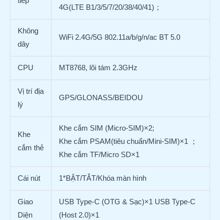
tiếp
4G(LTE B1/3/5/7/20/38/40/41)；
Không
WiFi 2.4G/5G 802.11a/b/g/n/ac BT 5.0
dây
CPU
MT8768, lõi tám 2.3GHz
Vị trí địa
GPS/GLONASS/BEIDOU
lý
Khe cắm SIM (Micro-SIM)×2;
Khe
Khe cắm PSAM(tiêu chuẩn/Mini-SIM)×1 ；
cắm thẻ
Khe cắm TF/Micro SD×1
Cái nút
1*BẬT/TẮT/Khóa màn hình
Giao
USB Type-C (OTG & Sạc)×1 USB Type-C
Diện
(Host 2.0)×1