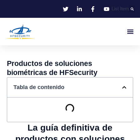
Ir
List Item
al
contenido
Identificació
Control De Entr
Oficina I
Productos de soluciones
biométricas de HFSecurity
Tabla de contenido
La guía definitiva de
productos con soluciones