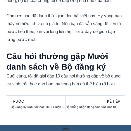
động, bộ kit của chúng tôi sẽ đáp ứng nhu cầu của bạn.
Cảm ơn bạn đã dành thời gian đọc bài viết này. Hy vọng bạn
thấy nó hữu ích và có giá trị. Nếu bạn đã sẵn sàng để tiến tới
bước tiếp theo, xin vui lòng liên hệ. Tôi ở đây để giúp bạn
từng bước một.
Câu hỏi thường gặp Mười
danh sách về Bộ đăng ký
Cuối cùng, tôi đã giải đáp 10 câu hỏi thường gặp về bộ dụng
cụ sinh trắc học cho bạn, hy vọng bạn có thể hiểu rõ hơn
Trước đó
K
TRƯỚC
KẾ TIẾP
Bộ đăng ký sinh trắc học TR101 hiện đã được chứng nhận MOSIP
Hệ thống nhận dạng sinh trắc học tự động để quản lý lực lượng lao động