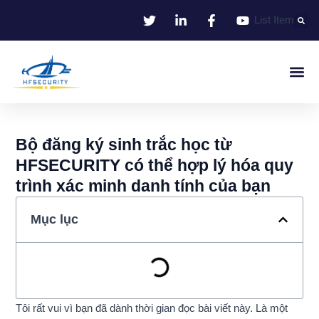
Bỏ
List Item
qua
nội
dung
Nhận Dạng Thông Minh
Smart Entrance C
Smart Offic
Giải Pháp
Bộ đăng ký sinh trắc học từ
HFSECURITY có thể hợp lý hóa quy
trình xác minh danh tính của bạn
Mục lục
Tôi rất vui vì bạn đã dành thời gian đọc bài viết này. Là một