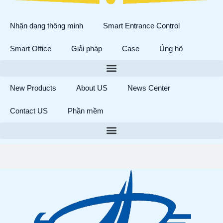
Nhận dạng thông minh
Smart Entrance Control
Smart Office
Giải pháp
Case
Ủng hộ
New Products
About US
News Center
Contact US
Phần mềm
Tìm
kiếm