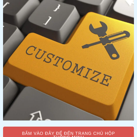
BẤM VÀO ĐÂY ĐỂ ĐẾN TRANG CHỦ HỘP