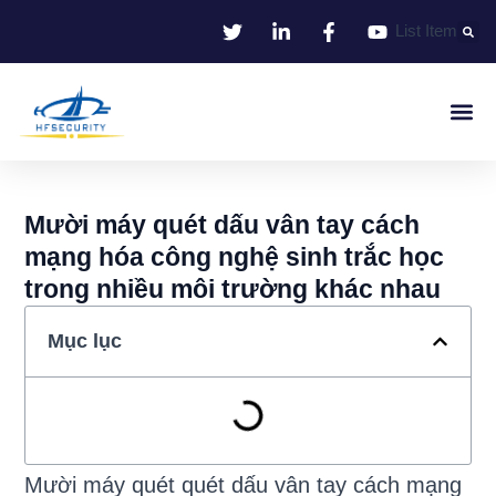
Bỏ
List Item
qua
nội
dung
Nhận Dạng Thông Minh
Smart Entrance C
Smart Offic
Giải Pháp
Mười máy quét dấu vân tay cách
mạng hóa công nghệ sinh trắc học
trong nhiều môi trường khác nhau
Mục lục
Mười máy quét quét dấu vân tay cách mạng