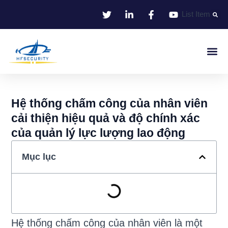
Bỏ
List Item
qua
nội
dung
Nhận Dạng Thông Minh
Smart Entrance C
Smart Offic
Giải Pháp
Hệ thống chấm công của nhân viên
cải thiện hiệu quả và độ chính xác
của quản lý lực lượng lao động
Mục lục
Hệ thống chấm công của nhân viên là một